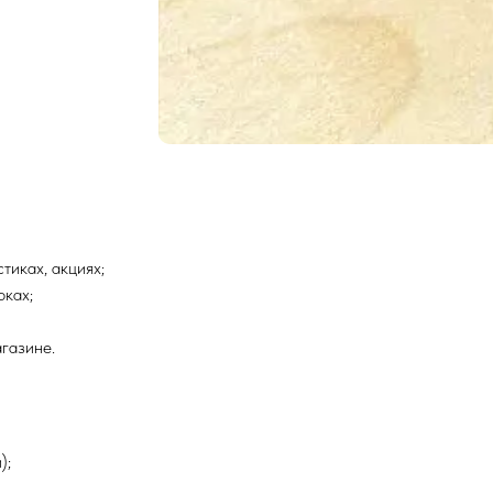
тиках, акциях;
рках;
агазине.
);